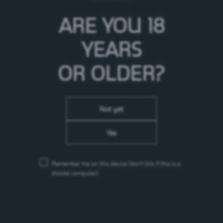
ARE YOU 18
CARLSBERG-GRUPPE
YEARS
OR OLDER?
Not yet
Yes
Remember me on this device
(don’t tick if this is a
shared computer)
UNSERE WERTE