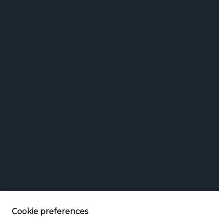
Cookie preferences