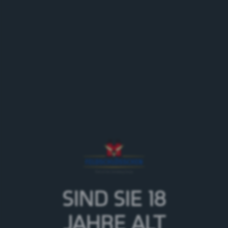
SIND SIE 18
JAHRE
ALT